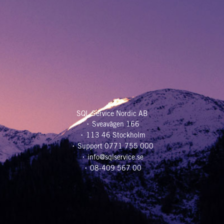
SQL Service Nordic AB
Sveavägen 166
113 46 Stockholm
Support 0771 755 000
info@sqlservice.se
08-409 567 00