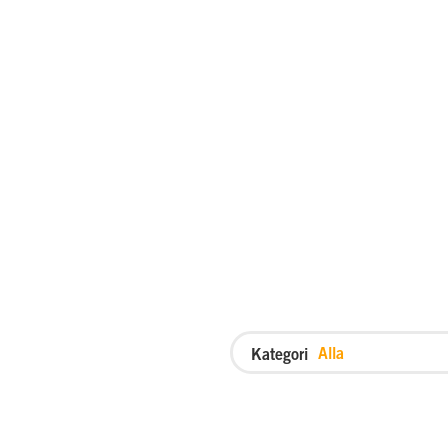
SQL Operations
Prestandaanalys
Kostnadsfri SQL Server sup
Kategori