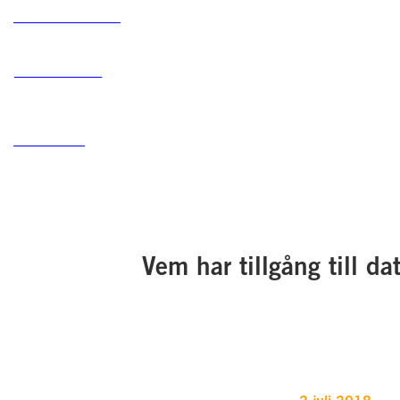
Behöver du SQL Server hjälp?
Kontakta oss så hjälper vi dig att hitta rätt lösning för din SQL
info@sqlservice.se
Ring oss på 08-409 567 00
Vem har tillgång till d
Supporttelefon för avtalskunder
0771 755 000