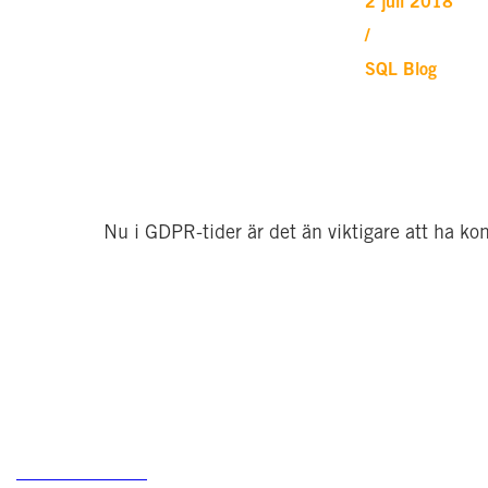
2 juli 2018
KONTAKTA MIG
/
SQL Blog
                Nu i GDPR-tider är det än viktigare att ha ko