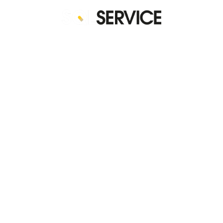
Behöver
BLOGG & EVENT
Kontakta oss så 
Akut S
Hälsokontroll
info@sqlservice
SUPPORT
Ring oss på 0
Supporttelefon 
DBA as
KONTAKT
0771 755 000
SQL Support
Databa
KONTAKT